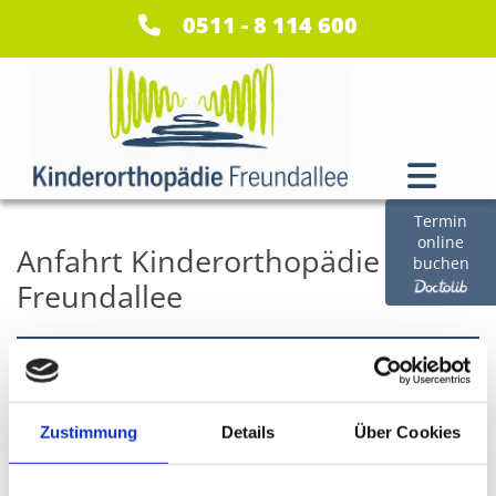
Zum Inhalt springen
0511 - 8 114 600
Termin
online
Anfahrt Kinderorthopädie
buchen
Freundallee
Kinderorthopädie Freundallee
Freundallee 27
Zustimmung
Details
Über Cookies
30173 Hannover
Telefon:
0511 - 8 114 600