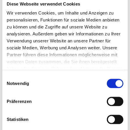
Telefax: 0511 - 8 114 609
Diese Webseite verwendet Cookies
Wir verwenden Cookies, um Inhalte und Anzeigen zu
personalisieren, Funktionen für soziale Medien anbieten
zu können und die Zugriffe auf unsere Website zu
analysieren. Außerdem geben wir Informationen zu Ihrer
Bitte akzeptieren Sie Marketing-Cookies, um
Verwendung unserer Website an unsere Partner für
diese Karte anzuzeigen.
soziale Medien, Werbung und Analysen weiter. Unsere
Accept cookies
Partner führen diese Informationen möglicherweise mit
weiteren Daten zusammen, die Sie ihnen bereitgestellt
haben oder die sie im Rahmen Ihrer Nutzung der Dienste
gesammelt haben.
E
Notwendig
i
Parkplätze
n
w
Parkplatzmöglichkeiten haben wir hinter dem Haus,
Präferenzen
i
zugänglich über den Bischofsholer Damm
l
stadteinwärts (Höhe Straßenbahnhaltestelle
l
Statistiken
Kerstingstraße).
i