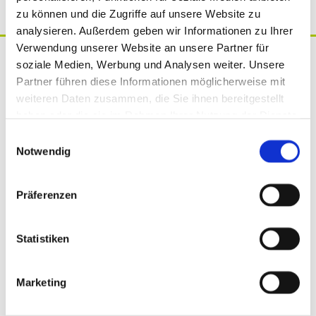
zu können und die Zugriffe auf unsere Website zu
analysieren. Außerdem geben wir Informationen zu Ihrer
Verwendung unserer Website an unsere Partner für
soziale Medien, Werbung und Analysen weiter. Unsere
Partner führen diese Informationen möglicherweise mit
Unsere Sprechzeiten
weiteren Daten zusammen, die Sie ihnen bereitgestellt
haben oder die sie im Rahmen Ihrer Nutzung der Dienste
Montag, Dienstag & Donnerstag
gesammelt haben.
8.30 - 16.00 Uhr
E
Notwendig
i
Mittwoch 8.30 - 14.00 Uhr
n
w
Freitag 8.30 - 12.00 Uhr
Präferenzen
i
und nach Vereinbarung
l
l
Statistiken
telefonische Erreichbarkeit kann abweichen
i
g
Marketing
Online Terminvergabe
0511 8114600
u
n