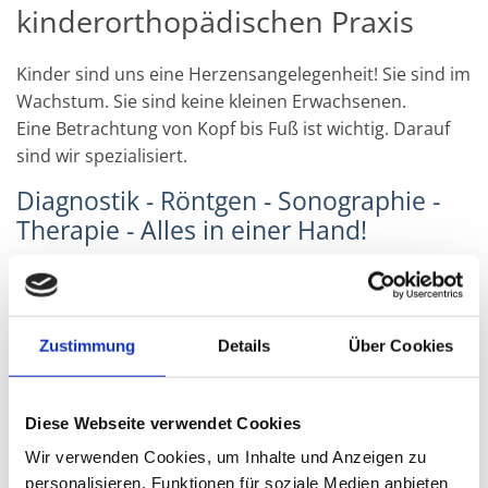
kinderorthopädischen Praxis
Kinder sind uns eine Herzensangelegenheit! Sie sind im
Wachstum. Sie sind keine kleinen Erwachsenen.
Eine Betrachtung von Kopf bis Fuß ist wichtig. Darauf
sind wir spezialisiert.
Diagnostik - Röntgen - Sonographie -
Therapie - Alles in einer Hand!
Herr Dr Göhmann geht zum 01.04.2025 in den mehr als
Zustimmung
Details
Über Cookies
wohlverdienten Ruhestand.
Mehr als 25 Jahre betreute er in der Freundallee an die
100.000 kleine Patienten.
Diese Webseite verwendet Cookies
Das gesamte Praxisteam wünscht ihm einen gesunden
Wir verwenden Cookies, um Inhalte und Anzeigen zu
und erfüllten neuen Lebensabschnitt!
personalisieren, Funktionen für soziale Medien anbieten